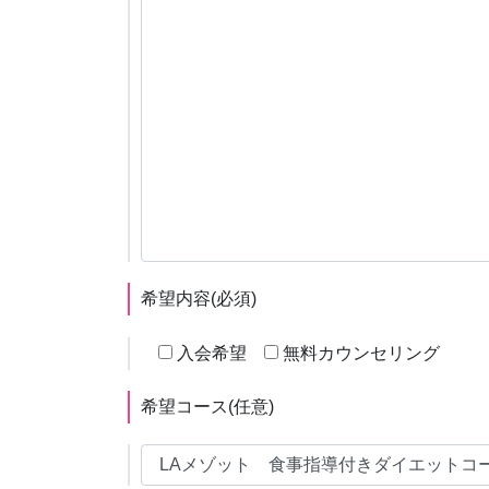
希望内容
(必須)
入会希望
無料カウンセリング
希望コース
(任意)