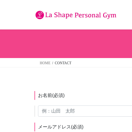
コ
ナ
ン
ビ
テ
ゲ
ン
ー
ツ
シ
へ
ョ
ス
ン
キ
に
ッ
移
HOME
CONTACT
プ
動
お名前
(必須)
メールアドレス
(必須)